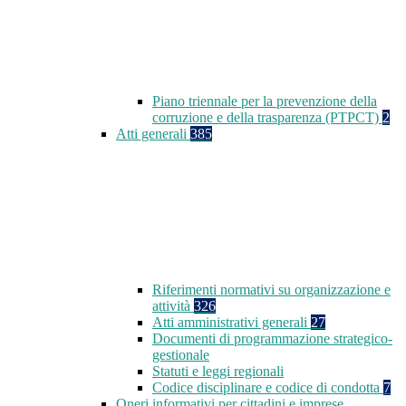
Piano triennale per la prevenzione della
corruzione e della trasparenza (PTPCT)
2
Atti generali
385
Riferimenti normativi su organizzazione e
attività
326
Atti amministrativi generali
27
Documenti di programmazione strategico-
gestionale
Statuti e leggi regionali
Codice disciplinare e codice di condotta
7
Oneri informativi per cittadini e imprese