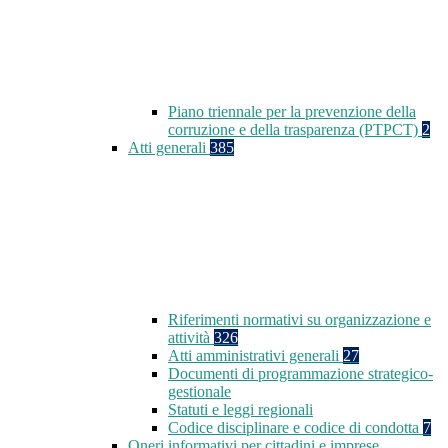
Piano triennale per la prevenzione della
corruzione e della trasparenza (PTPCT)
2
Atti generali
385
Riferimenti normativi su organizzazione e
attività
326
Atti amministrativi generali
27
Documenti di programmazione strategico-
gestionale
Statuti e leggi regionali
Codice disciplinare e codice di condotta
7
Oneri informativi per cittadini e imprese