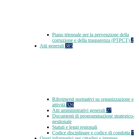
Piano triennale per la prevenzione della
corruzione e della trasparenza (PTPCT)
2
Atti generali
385
Riferimenti normativi su organizzazione e
attività
326
Atti amministrativi generali
27
Documenti di programmazione strategico-
gestionale
Statuti e leggi regionali
Codice disciplinare e codice di condotta
7
Oneri informativi per cittadini e imprese