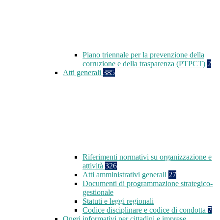
Piano triennale per la prevenzione della
corruzione e della trasparenza (PTPCT)
2
Atti generali
385
Riferimenti normativi su organizzazione e
attività
326
Atti amministrativi generali
27
Documenti di programmazione strategico-
gestionale
Statuti e leggi regionali
Codice disciplinare e codice di condotta
7
Oneri informativi per cittadini e imprese