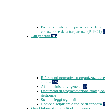
Piano triennale per la prevenzione della
corruzione e della trasparenza (PTPCT)
2
Atti generali
385
Riferimenti normativi su organizzazione e
attività
326
Atti amministrativi generali
27
Documenti di programmazione strategico-
gestionale
Statuti e leggi regionali
Codice disciplinare e codice di condotta
7
Oneri informativi per cittadini e imprese