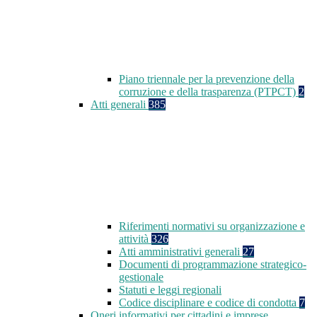
Piano triennale per la prevenzione della
corruzione e della trasparenza (PTPCT)
2
Atti generali
385
Riferimenti normativi su organizzazione e
attività
326
Atti amministrativi generali
27
Documenti di programmazione strategico-
gestionale
Statuti e leggi regionali
Codice disciplinare e codice di condotta
7
Oneri informativi per cittadini e imprese