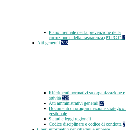
Piano triennale per la prevenzione della
corruzione e della trasparenza (PTPCT)
2
Atti generali
385
Riferimenti normativi su organizzazione e
attività
326
Atti amministrativi generali
27
Documenti di programmazione strategico-
gestionale
Statuti e leggi regionali
Codice disciplinare e codice di condotta
7
Oneri informativi per cittadini e imprese