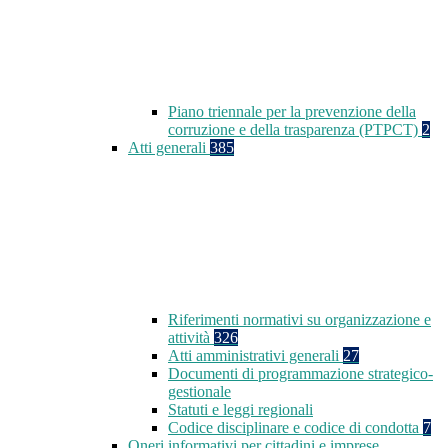
Piano triennale per la prevenzione della
corruzione e della trasparenza (PTPCT)
2
Atti generali
385
Riferimenti normativi su organizzazione e
attività
326
Atti amministrativi generali
27
Documenti di programmazione strategico-
gestionale
Statuti e leggi regionali
Codice disciplinare e codice di condotta
7
Oneri informativi per cittadini e imprese