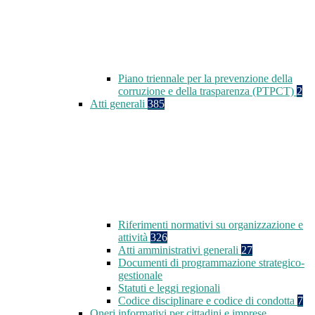
Piano triennale per la prevenzione della
corruzione e della trasparenza (PTPCT)
2
Atti generali
385
Riferimenti normativi su organizzazione e
attività
326
Atti amministrativi generali
27
Documenti di programmazione strategico-
gestionale
Statuti e leggi regionali
Codice disciplinare e codice di condotta
7
Oneri informativi per cittadini e imprese