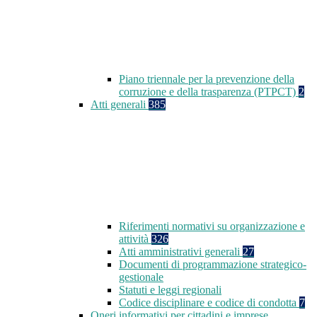
Piano triennale per la prevenzione della
corruzione e della trasparenza (PTPCT)
2
Atti generali
385
Riferimenti normativi su organizzazione e
attività
326
Atti amministrativi generali
27
Documenti di programmazione strategico-
gestionale
Statuti e leggi regionali
Codice disciplinare e codice di condotta
7
Oneri informativi per cittadini e imprese