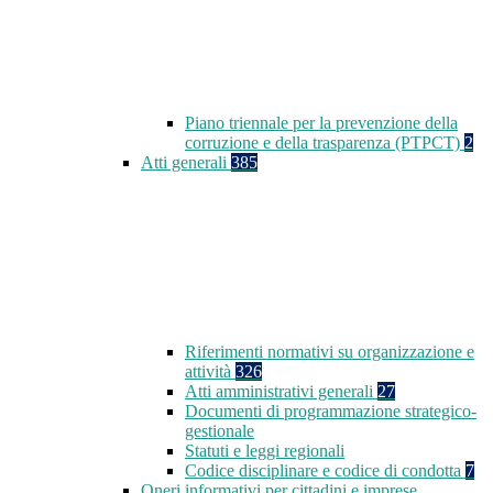
Piano triennale per la prevenzione della
corruzione e della trasparenza (PTPCT)
2
Atti generali
385
Riferimenti normativi su organizzazione e
attività
326
Atti amministrativi generali
27
Documenti di programmazione strategico-
gestionale
Statuti e leggi regionali
Codice disciplinare e codice di condotta
7
Oneri informativi per cittadini e imprese