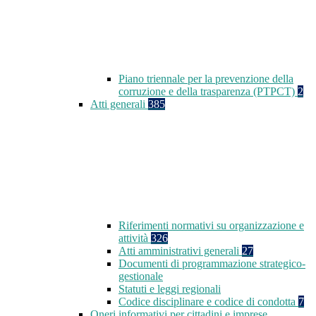
Piano triennale per la prevenzione della
corruzione e della trasparenza (PTPCT)
2
Atti generali
385
Riferimenti normativi su organizzazione e
attività
326
Atti amministrativi generali
27
Documenti di programmazione strategico-
gestionale
Statuti e leggi regionali
Codice disciplinare e codice di condotta
7
Oneri informativi per cittadini e imprese