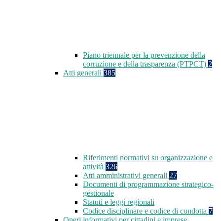
Piano triennale per la prevenzione della
corruzione e della trasparenza (PTPCT)
2
Atti generali
385
Riferimenti normativi su organizzazione e
attività
326
Atti amministrativi generali
27
Documenti di programmazione strategico-
gestionale
Statuti e leggi regionali
Codice disciplinare e codice di condotta
7
Oneri informativi per cittadini e imprese