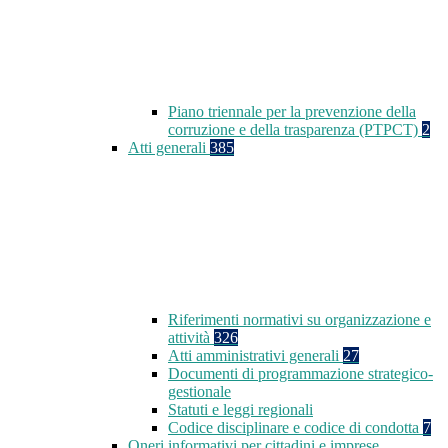
Piano triennale per la prevenzione della
corruzione e della trasparenza (PTPCT)
2
Atti generali
385
Riferimenti normativi su organizzazione e
attività
326
Atti amministrativi generali
27
Documenti di programmazione strategico-
gestionale
Statuti e leggi regionali
Codice disciplinare e codice di condotta
7
Oneri informativi per cittadini e imprese