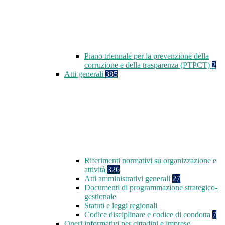
Piano triennale per la prevenzione della
corruzione e della trasparenza (PTPCT)
2
Atti generali
385
Riferimenti normativi su organizzazione e
attività
326
Atti amministrativi generali
27
Documenti di programmazione strategico-
gestionale
Statuti e leggi regionali
Codice disciplinare e codice di condotta
7
Oneri informativi per cittadini e imprese