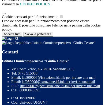
visionare la
COOKIE POLICY
.
Cookie necessari per il funzionamento
I cookie necessari per il funzionamento non possono essere
disabilitati. È possibile consultare l'elenco nella pagina della cookie
policy.
Accetta tutti
Salva le preferenze
Istituto Omnicomprensivo "Giulio Cesare"
Contatti
Istituto Omnicomprensivo "Giulio Cesare"
Via Conte Verde, 4 - 04016 Sabaudia (LT)
Tel:
0773 515038
Email:
ltic809007@istruzione.it
Link per inviare una mail
Email:
lttf05000d@istruzione.it
Link per inviare una mail
PEC:
ltic809007@pec.istruzione.it
Link per inviare una mail
C.F.: 80003870591
C.M. ltic809007
Cod. Univoco UF5UV7