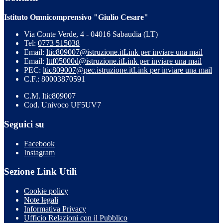
Istituto Omnicomprensivo "Giulio Cesare"
Via Conte Verde, 4 - 04016 Sabaudia (LT)
Tel:
0773 515038
Email:
ltic809007@istruzione.it
Link per inviare una mail
Email:
lttf05000d@istruzione.it
Link per inviare una mail
PEC:
ltic809007@pec.istruzione.it
Link per inviare una mail
C.F.: 80003870591
C.M. ltic809007
Cod. Univoco UF5UV7
Seguici su
Facebook
Instagram
Sezione Link Utili
Cookie policy
Note legali
Informativa Privacy
Ufficio Relazioni con il Pubblico