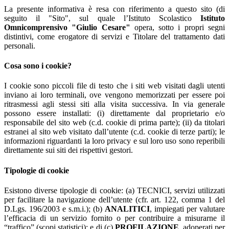
La presente informativa è resa con riferimento a questo sito (di
seguito il "Sito", sul quale l’Istituto Scolastico
Istituto
Omnicomprensivo "Giulio Cesare"
opera, sotto i propri segni
distintivi, come erogatore di servizi e Titolare del trattamento dati
personali.
Cosa sono i cookie?
I cookie sono piccoli file di testo che i siti web visitati dagli utenti
inviano ai loro terminali, ove vengono memorizzati per essere poi
ritrasmessi agli stessi siti alla visita successiva. In via generale
possono essere installati: (i) direttamente dal proprietario e/o
responsabile del sito web (c.d. cookie di prima parte); (ii) da titolari
estranei al sito web visitato dall’utente (c.d. cookie di terze parti); le
informazioni riguardanti la loro privacy e sul loro uso sono reperibili
direttamente sui siti dei rispettivi gestori.
Tipologie di cookie
Esistono diverse tipologie di cookie: (a) TECNICI, servizi utilizzati
per facilitare la navigazione dell’utente (cfr. art. 122, comma 1 del
D.Lgs. 196/2003 e s.m.i.); (b)
ANALITICI
, impiegati per valutare
l’efficacia di un servizio fornito o per contribuire a misurarne il
“traffico” (scopi statistici); e di (c)
PROFILAZIONE
, adoperati per