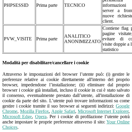
PHPSESSID
Prima parte
TECNICO
informazioni
server a fron
nuove richiest
client.
Contiene flag 
pagine visitat
ANALITICO
PVW_VISITE
Prima parte
evitare di co
ANONIMIZZATO
visite doppie a l
statistico
Modalità per disabilitare/cancellare i cookie
Attraverso le impostazioni del browser l’utente può: (i) gestire le
preferenze relative ai cookie direttamente all'interno del proprio
browser, impedendone l’installazione; (ii) eliminare dal proprio
browser i cookie già installati, incluso il cookie in cui è stato salvato
il consenso, eventualmente prestato dall’utente, all'installazione di
cookie da parte del sito. L’utente può trovare informazioni su come
gestire i cookie tramite il suo browser ai seguenti indirizzi:
Google
Chrome
,
Mozilla Firefox
,
Apple Safari
,
Microsoft Internet Explorer
,
Microsoft Edge
,
Opera
. Per i cookie di profilazione l’utente potrà
anche impostare le proprie preferenze attraverso il sito:
Your Online
Choices
.