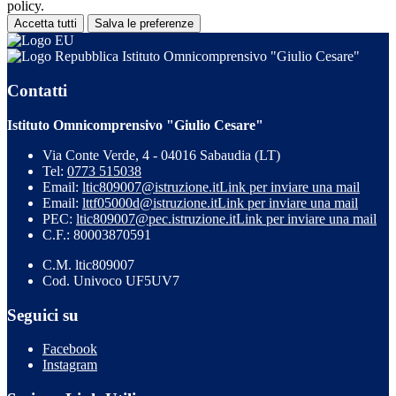
policy.
Accetta tutti
Salva le preferenze
Istituto Omnicomprensivo "Giulio Cesare"
Contatti
Istituto Omnicomprensivo "Giulio Cesare"
Via Conte Verde, 4 - 04016 Sabaudia (LT)
Tel:
0773 515038
Email:
ltic809007@istruzione.it
Link per inviare una mail
Email:
lttf05000d@istruzione.it
Link per inviare una mail
PEC:
ltic809007@pec.istruzione.it
Link per inviare una mail
C.F.: 80003870591
C.M. ltic809007
Cod. Univoco UF5UV7
Seguici su
Facebook
Instagram