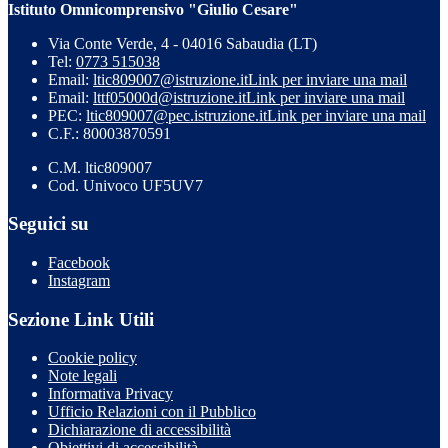
Istituto Omnicomprensivo "Giulio Cesare"
Via Conte Verde, 4 - 04016 Sabaudia (LT)
Tel:
0773 515038
Email:
ltic809007@istruzione.it
Link per inviare una mail
Email:
lttf05000d@istruzione.it
Link per inviare una mail
PEC:
ltic809007@pec.istruzione.it
Link per inviare una mail
C.F.: 80003870591
C.M. ltic809007
Cod. Univoco UF5UV7
Seguici su
Facebook
Instagram
Sezione Link Utili
Cookie policy
Note legali
Informativa Privacy
Ufficio Relazioni con il Pubblico
Dichiarazione di accessibilità
Obiettivi di accessibilità