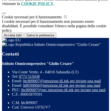
visionare la
COOKIE POLICY
.
Cookie necessari per il funzionamento
I cookie necessari per il funzionamento non possono essere
disabilitati. È possibile consultare l'elenco nella pagina della cookie
policy.
Accetta tutti
Salva le preferenze
Istituto Omnicomprensivo "Giulio Cesare"
Contatti
Istituto Omnicomprensivo "Giulio Cesare"
Via Conte Verde, 4 - 04016 Sabaudia (LT)
Tel:
0773 515038
Email:
ltic809007@istruzione.it
Link per inviare una mail
Email:
lttf05000d@istruzione.it
Link per inviare una mail
PEC:
ltic809007@pec.istruzione.it
Link per inviare una mail
C.F.: 80003870591
C.M. ltic809007
Cod. Univoco UF5UV7