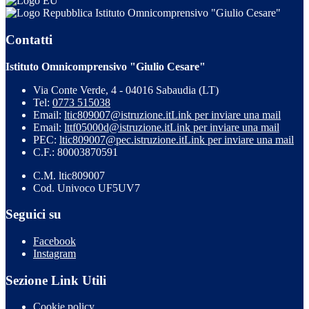
Istituto Omnicomprensivo "Giulio Cesare"
Contatti
Istituto Omnicomprensivo "Giulio Cesare"
Via Conte Verde, 4 - 04016 Sabaudia (LT)
Tel:
0773 515038
Email:
ltic809007@istruzione.it
Link per inviare una mail
Email:
lttf05000d@istruzione.it
Link per inviare una mail
PEC:
ltic809007@pec.istruzione.it
Link per inviare una mail
C.F.: 80003870591
C.M. ltic809007
Cod. Univoco UF5UV7
Seguici su
Facebook
Instagram
Sezione Link Utili
Cookie policy