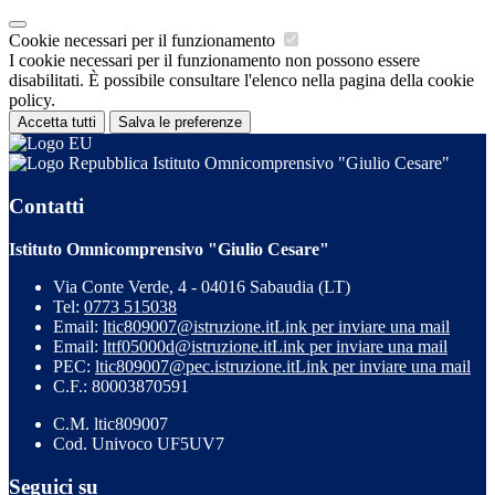
Cookie necessari per il funzionamento
I cookie necessari per il funzionamento non possono essere
disabilitati. È possibile consultare l'elenco nella pagina della cookie
policy.
Accetta tutti
Salva le preferenze
Istituto Omnicomprensivo "Giulio Cesare"
Contatti
Istituto Omnicomprensivo "Giulio Cesare"
Via Conte Verde, 4 - 04016 Sabaudia (LT)
Tel:
0773 515038
Email:
ltic809007@istruzione.it
Link per inviare una mail
Email:
lttf05000d@istruzione.it
Link per inviare una mail
PEC:
ltic809007@pec.istruzione.it
Link per inviare una mail
C.F.: 80003870591
C.M. ltic809007
Cod. Univoco UF5UV7
Seguici su