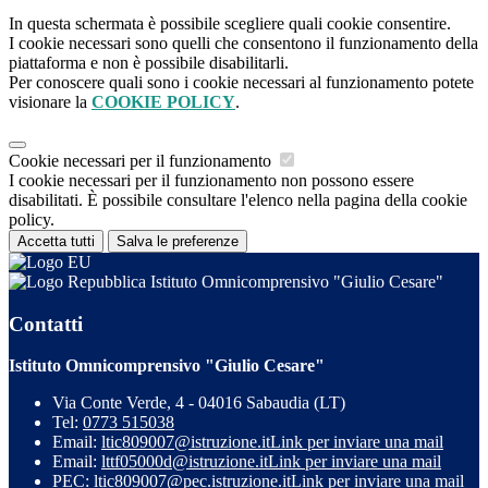
In questa schermata è possibile scegliere quali cookie consentire.
I cookie necessari sono quelli che consentono il funzionamento della
piattaforma e non è possibile disabilitarli.
Per conoscere quali sono i cookie necessari al funzionamento potete
visionare la
COOKIE POLICY
.
Cookie necessari per il funzionamento
I cookie necessari per il funzionamento non possono essere
disabilitati. È possibile consultare l'elenco nella pagina della cookie
policy.
Accetta tutti
Salva le preferenze
Istituto Omnicomprensivo "Giulio Cesare"
Contatti
Istituto Omnicomprensivo "Giulio Cesare"
Via Conte Verde, 4 - 04016 Sabaudia (LT)
Tel:
0773 515038
Email:
ltic809007@istruzione.it
Link per inviare una mail
Email:
lttf05000d@istruzione.it
Link per inviare una mail
PEC:
ltic809007@pec.istruzione.it
Link per inviare una mail