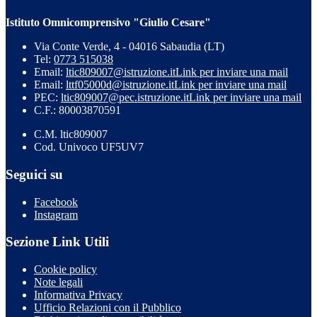
Istituto Omnicomprensivo "Giulio Cesare"
Via Conte Verde, 4 - 04016 Sabaudia (LT)
Tel:
0773 515038
Email:
ltic809007@istruzione.it
Link per inviare una mail
Email:
lttf05000d@istruzione.it
Link per inviare una mail
PEC:
ltic809007@pec.istruzione.it
Link per inviare una mail
C.F.: 80003870591
C.M. ltic809007
Cod. Univoco UF5UV7
Seguici su
Facebook
Instagram
Sezione Link Utili
Cookie policy
Note legali
Informativa Privacy
Ufficio Relazioni con il Pubblico