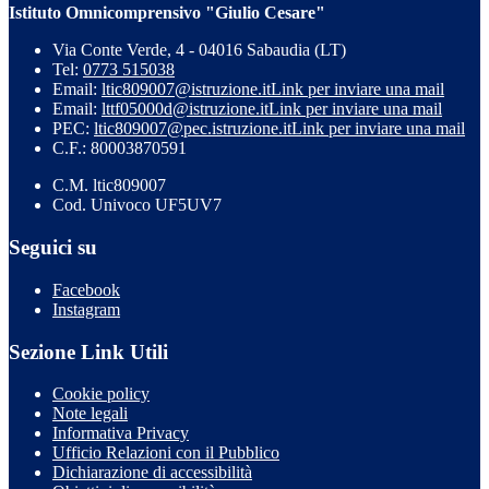
Istituto Omnicomprensivo "Giulio Cesare"
Via Conte Verde, 4 - 04016 Sabaudia (LT)
Tel:
0773 515038
Email:
ltic809007@istruzione.it
Link per inviare una mail
Email:
lttf05000d@istruzione.it
Link per inviare una mail
PEC:
ltic809007@pec.istruzione.it
Link per inviare una mail
C.F.: 80003870591
C.M. ltic809007
Cod. Univoco UF5UV7
Seguici su
Facebook
Instagram
Sezione Link Utili
Cookie policy
Note legali
Informativa Privacy
Ufficio Relazioni con il Pubblico
Dichiarazione di accessibilità