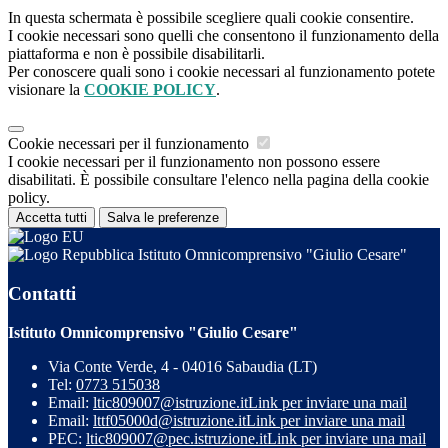
In questa schermata è possibile scegliere quali cookie consentire.
I cookie necessari sono quelli che consentono il funzionamento della
piattaforma e non è possibile disabilitarli.
Per conoscere quali sono i cookie necessari al funzionamento potete
visionare la
COOKIE POLICY
.
Cookie necessari per il funzionamento
I cookie necessari per il funzionamento non possono essere
disabilitati. È possibile consultare l'elenco nella pagina della cookie
policy.
Accetta tutti
Salva le preferenze
Istituto Omnicomprensivo "Giulio Cesare"
Contatti
Istituto Omnicomprensivo "Giulio Cesare"
Via Conte Verde, 4 - 04016 Sabaudia (LT)
Tel:
0773 515038
Email:
ltic809007@istruzione.it
Link per inviare una mail
Email:
lttf05000d@istruzione.it
Link per inviare una mail
PEC:
ltic809007@pec.istruzione.it
Link per inviare una mail