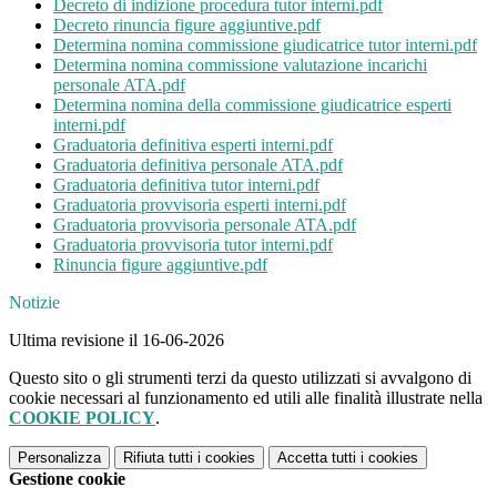
Decreto di indizione procedura tutor interni.pdf
Decreto rinuncia figure aggiuntive.pdf
Determina nomina commissione giudicatrice tutor interni.pdf
Determina nomina commissione valutazione incarichi
personale ATA.pdf
Determina nomina della commissione giudicatrice esperti
interni.pdf
Graduatoria definitiva esperti interni.pdf
Graduatoria definitiva personale ATA.pdf
Graduatoria definitiva tutor interni.pdf
Graduatoria provvisoria esperti interni.pdf
Graduatoria provvisoria personale ATA.pdf
Graduatoria provvisoria tutor interni.pdf
Rinuncia figure aggiuntive.pdf
Notizie
Ultima revisione il 16-06-2026
Questo sito o gli strumenti terzi da questo utilizzati si avvalgono di
cookie necessari al funzionamento ed utili alle finalità illustrate nella
COOKIE POLICY
.
Personalizza
Rifiuta tutti
i cookies
Accetta tutti
i cookies
Gestione cookie