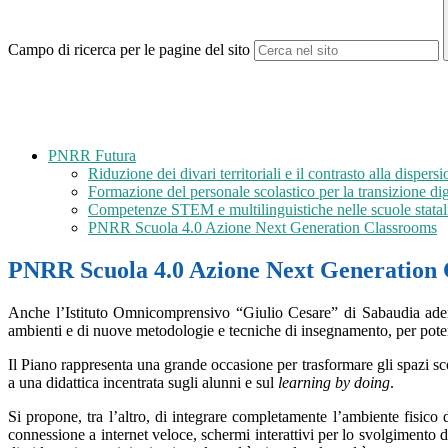
Campo di ricerca per le pagine del sito
PNRR Futura
Riduzione dei divari territoriali e il contrasto alla disper
Formazione del personale scolastico per la transizione di
Competenze STEM e multilinguistiche nelle scuole stata
PNRR Scuola 4.0 Azione Next Generation Classrooms
PNRR Scuola 4.0 Azione Next Generation
A
nche l’Istituto Omnicomprensivo “Giulio Cesare” di Sabaudia ade
ambienti e di nuove metodologie e tecniche di insegnamento, per poten
Il Piano rappresenta una grande occasione per trasformare gli spazi sco
a una didattica incentrata sugli alunni e sul
learning by doing
.
Si propone, tra l’altro, di integrare completamente l’ambiente fisico
connessione a internet veloce, schermi interattivi per lo svolgimento d