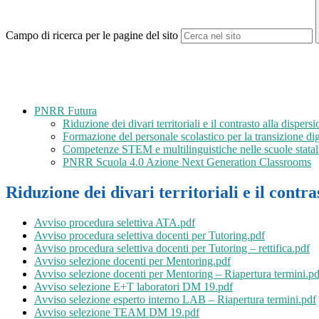
Campo di ricerca per le pagine del sito
PNRR Futura
Riduzione dei divari territoriali e il contrasto alla disper
Formazione del personale scolastico per la transizione di
Competenze STEM e multilinguistiche nelle scuole stata
PNRR Scuola 4.0 Azione Next Generation Classrooms
Riduzione dei divari territoriali e il contr
Avviso procedura selettiva ATA.pdf
Avviso procedura selettiva docenti per Tutoring.pdf
Avviso procedura selettiva docenti per Tutoring – rettifica.pdf
Avviso selezione docenti per Mentoring.pdf
Avviso selezione docenti per Mentoring – Riapertura termini.pd
Avviso selezione E+T laboratori DM 19.pdf
Avviso selezione esperto interno LAB – Riapertura termini.pdf
Avviso selezione TEAM DM 19.pdf