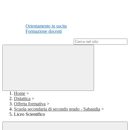
Orientamento in uscita
Formazione docenti
Campo di ricerca per le pagine del sito
Home
>
Didattica
>
Offerta formativa
>
Scuola secondaria di secondo grado - Sabaudia
>
Liceo Scientifico